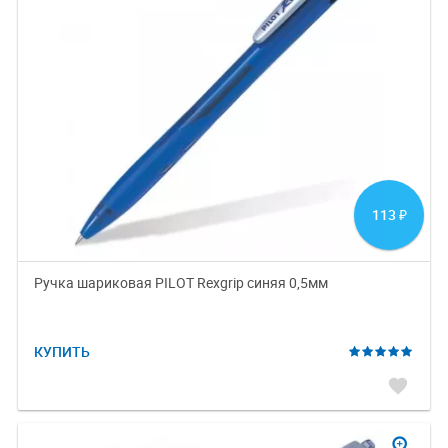
113
₽
Ручка шариковая PILOT Rexgrip синяя 0,5мм
КУПИТЬ
favorite
zoom_in