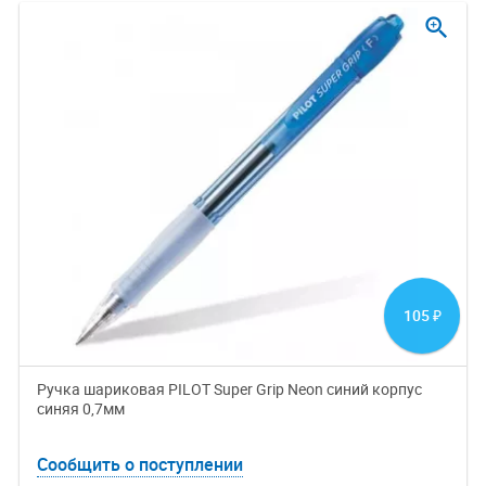
zoom_in
105
₽
Ручка шариковая PILOT Super Grip Neon синий корпус
синяя 0,7мм
Сообщить о поступлении