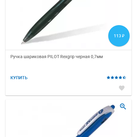
113
₽
Ручка шариковая PILOT Rexgrip черная 0,7мм
КУПИТЬ
favorite
zoom_in