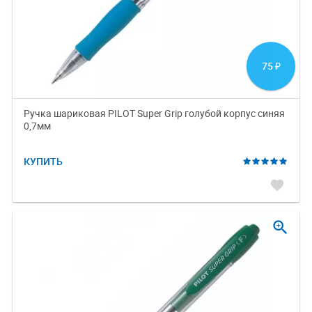
75
₽
Ручка шариковая PILOT Super Grip голубой корпус синяя
0,7мм
КУПИТЬ
favorite
zoom_in