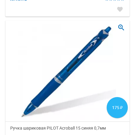
favorite
zoom_in
175
₽
Ручка шариковая PILOT Acroball 15 синяя 0,7мм