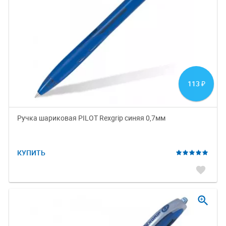
113
₽
Ручка шариковая PILOT Rexgrip синяя 0,7мм
КУПИТЬ
favorite
zoom_in