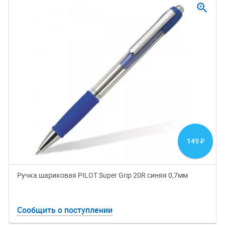
zoom_in
149
₽
Ручка шариковая PILOT Super Grip 20R синяя 0,7мм
Сообщить о поступлении