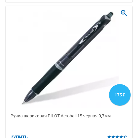
zoom_in
175
₽
Ручка шариковая PILOT Acroball 15 черная 0,7мм
КУПИТЬ