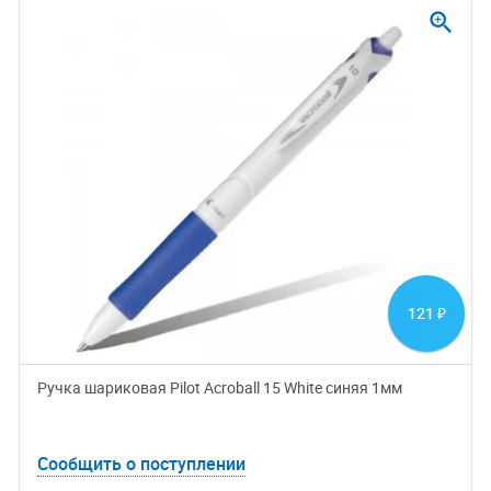
zoom_in
121
₽
Ручка шариковая Pilot Acroball 15 White синяя 1мм
Сообщить о поступлении