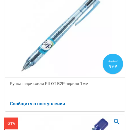
124
₽
99
₽
Ручка шариковая PILOT B2P черная 1мм
Сообщить о поступлении
zoom_in
-21%