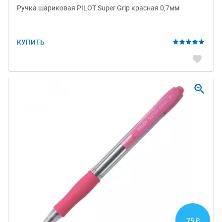
Ручка шариковая PILOT Super Grip красная 0,7мм
КУПИТЬ
favorite
zoom_in
75
₽