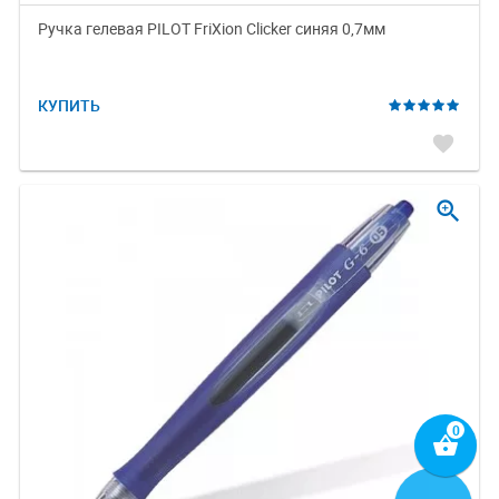
Ручка гелевая PILOT FriXion Clicker синяя 0,7мм
КУПИТЬ
favorite
zoom_in
shopping_basket