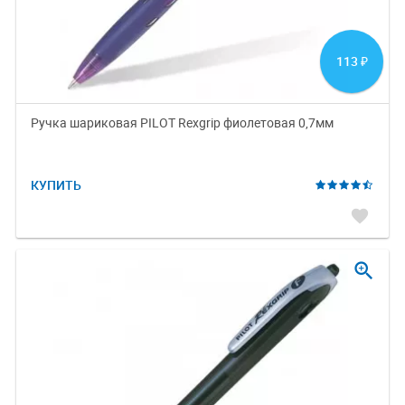
113
₽
Ручка шариковая PILOT Rexgrip фиолетовая 0,7мм
КУПИТЬ
favorite
zoom_in