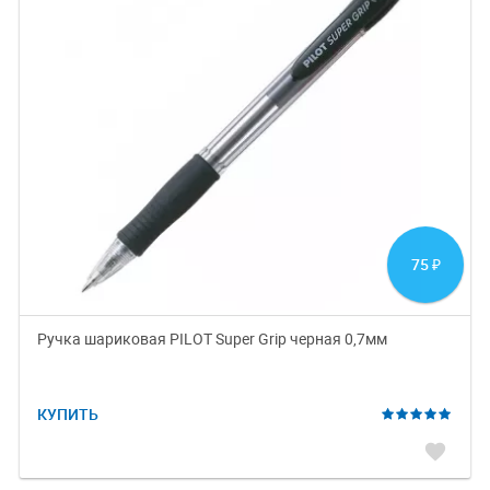
75
₽
Ручка шариковая PILOT Super Grip черная 0,7мм
КУПИТЬ
favorite