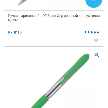
Ручка шариковая PILOT Super Grip розовый корпус синяя
0,7мм
КУПИТЬ
favorite
zoom_in