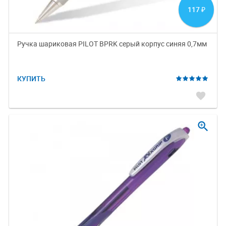
117
₽
Ручка шариковая PILOT BPRK серый корпус синяя 0,7мм
КУПИТЬ
favorite
zoom_in