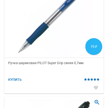
75
₽
Ручка шариковая PILOT Super Grip синяя 0,7мм
КУПИТЬ
favorite
zoom_in