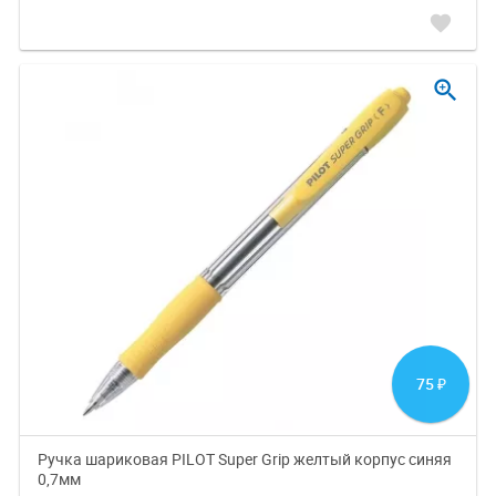
favorite
zoom_in
75
₽
Ручка шариковая PILOT Super Grip желтый корпус синяя
0,7мм