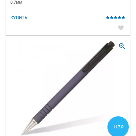
0,7мм
КУПИТЬ
favorite
zoom_in
117
₽