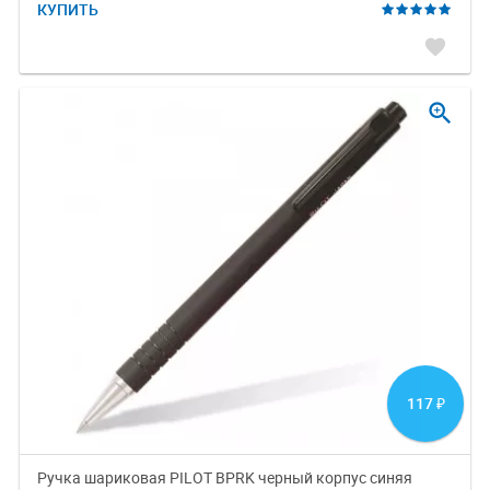
КУПИТЬ
favorite
zoom_in
117
₽
Ручка шариковая PILOT BPRK черный корпус синяя