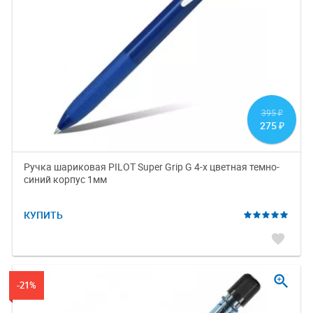
395
₽
275
₽
Ручка шариковая PILOT Super Grip G 4-х цветная темно-
синий корпус 1мм
КУПИТЬ
favorite
zoom_in
-21%