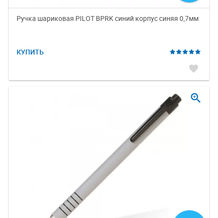
Ручка шариковая PILOT BPRK синий корпус синяя 0,7мм
КУПИТЬ
favorite
zoom_in