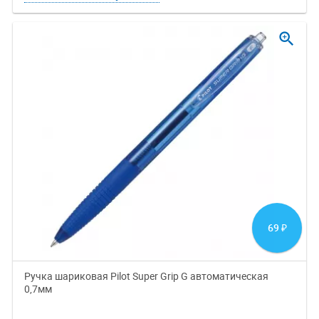
zoom_in
69
₽
Ручка шариковая Pilot Super Grip G автоматическая
0,7мм