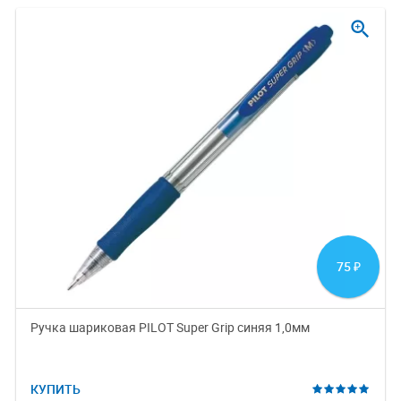
zoom_in
75
₽
Ручка шариковая PILOT Super Grip синяя 1,0мм
КУПИТЬ