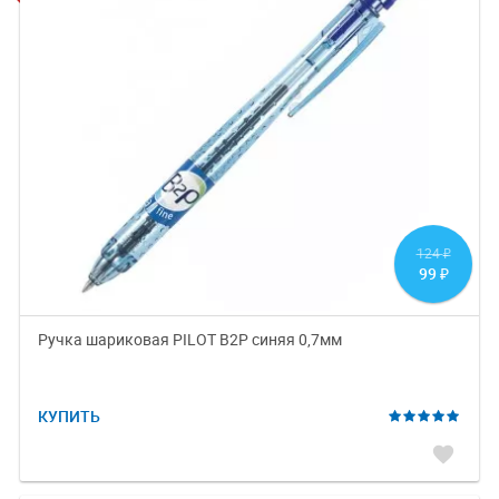
124
₽
99
₽
Ручка шариковая PILOT B2P синяя 0,7мм
КУПИТЬ
favorite