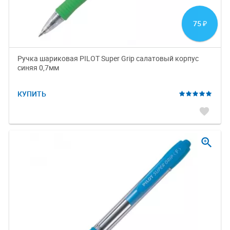
75
₽
Ручка шариковая PILOT Super Grip салатовый корпус
синяя 0,7мм
КУПИТЬ
favorite
zoom_in