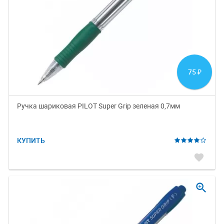
75
₽
Ручка шариковая PILOT Super Grip зеленая 0,7мм
КУПИТЬ
favorite
zoom_in