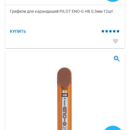
Грифели для карандашей PILOT ENO-G HB 0,3мм 12шт.
КУПИТЬ
favorite
zoom_in