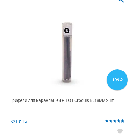
199
₽
Грифели для карандашей PILOT Croquis B 3,8мм 2шт.
КУПИТЬ
favorite