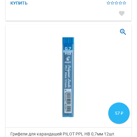
КУПИТЬ
favorite
zoom_in
57
₽
Грифели для карандашей PILOT PPL HB 0,7мм 12шт.