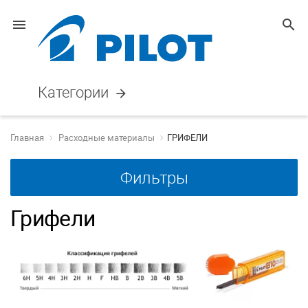
menu
search
Категории
arrow_forward
Главная
Расходные материалы
ГРИФЕЛИ
Фильтры
Грифели