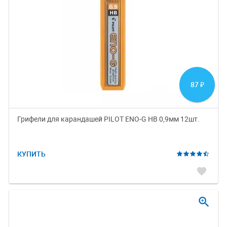
87
₽
Грифели для карандашей PILOT ENO-G HB 0,9мм 12шт.
КУПИТЬ
favorite
zoom_in