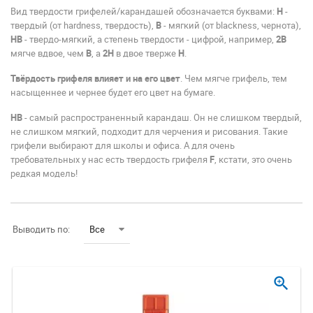
Вид твердости грифелей/карандашей обозначается буквами:
Н
-
твердый (от hardness, твердость),
В
- мягкий (от blackness, чернота),
НВ
- твердо-мягкий, а степень твердости - цифрой, например,
2B
мягче вдвое, чем
В
, а
2H
в двое тверже
H
.
Твёрдость грифеля влияет и на его цвет
. Чем мягче грифель, тем
насыщеннее и чернее будет его цвет на бумаге.
HB
- самый распространенный карандаш. Он не слишком твердый,
не слишком мягкий, подходит для черчения и рисования. Такие
грифели выбирают для школы и офиса. А для очень
требовательных у нас есть твердость грифеля
F
, кстати, это очень
редкая модель!
Выводить по:
Все
zoom_in