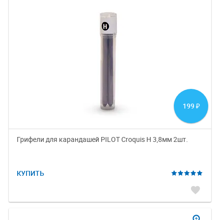
199
₽
Грифели для карандашей PILOT Croquis H 3,8мм 2шт.
КУПИТЬ
favorite
zoom_in