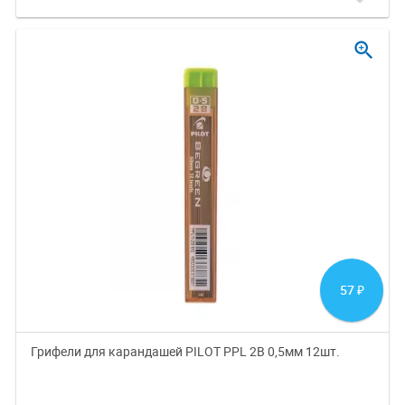
zoom_in
57
₽
Грифели для карандашей PILOT PPL 2B 0,5мм 12шт.