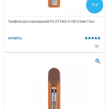
79
₽
Грифели для карандашей PILOT ENO-G HB 0,5мм 12шт.
КУПИТЬ
favorite
zoom_in