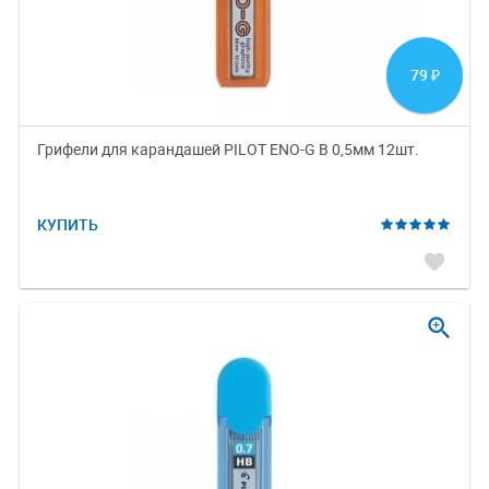
79
₽
Грифели для карандашей PILOT ENO-G B 0,5мм 12шт.
КУПИТЬ
favorite
zoom_in