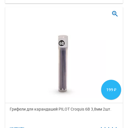
zoom_in
199
₽
Грифели для карандашей PILOT Croquis 6B 3,8мм 2шт.