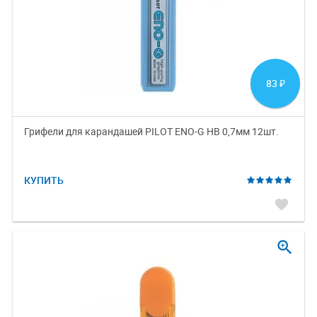
83
₽
Грифели для карандашей PILOT ENO-G HB 0,7мм 12шт.
КУПИТЬ
favorite
zoom_in