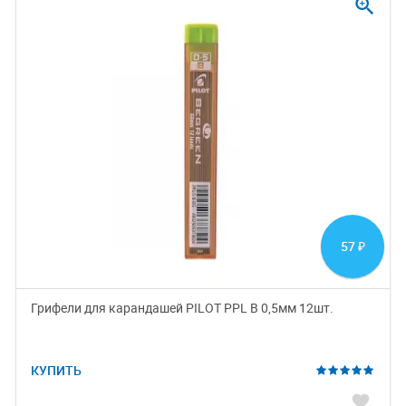
zoom_in
57
₽
Грифели для карандашей PILOT PPL B 0,5мм 12шт.
КУПИТЬ
favorite