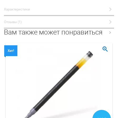
Характеристики
Отзывы (1)
Вам также может понравиться
zoom_in
Хит!