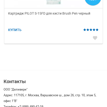
Картридж PILOT S-15FD для кисти Brush Pen черный
КУПИТЬ
favorite
Контакты
ООО "Деливери"
Адрес: 117105, г. Москва, Варшавское ш., дом 26, стр. 10, этаж 5,
офис 1"В"
Телефон: +7 (499) 490-47-19