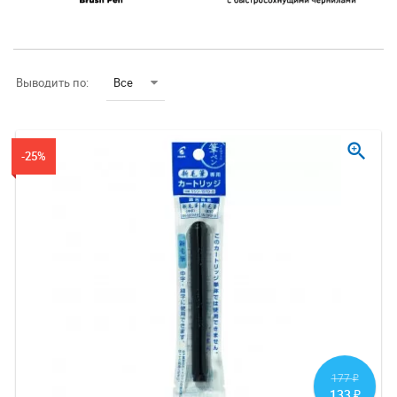
Выводить по:
Все
zoom_in
-25%
177
₽
133
₽