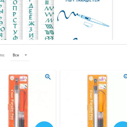
по:
Все
zoom_in
zoom