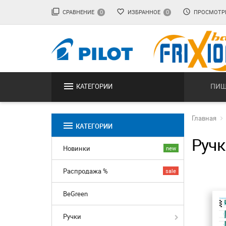
filter_none
favorite_border
access_time
СРАВНЕНИЕ
ИЗБРАННОЕ
ПРОСМОТР
0
0
menu
ПИШ
КАТЕГОРИИ
Главная
menu
КАТЕГОРИИ
Ручк
Новинки
new
Распродажа %
sale
BeGreen
Ручки