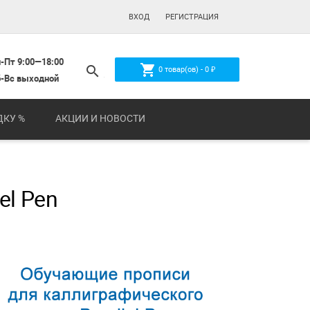
ВХОД
РЕГИСТРАЦИЯ
-Пт 9:00—18:00
shopping_cart
search
0
товар(ов) -
0
₽
-Вс выходной
ДКУ %
АКЦИИ И НОВОСТИ
el Pen