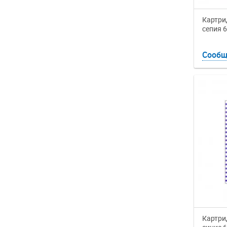
Картрид
сепия 
Сообщ
Картрид