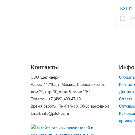
КУПИТ
check_box_outline_blank
СР
Контакты
Инфо
ООО "Деливери"
О Компа
Адрес: 117105, г. Москва, Варшавское ш.,
Контакт
дом 26, стр. 10, этаж 5, офис 1"В"
Доставк
Телефон: +7 (499) 490-47-19
Оплата
Время работы: Пн-Пт 9-18, Сб-Вс выходной
Оптовым
Email: info@pilotrus.ru
Как рас
артикул