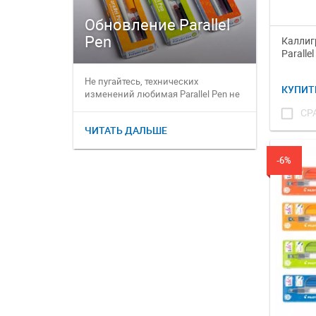
Обновление Parallel
Pen
Остае
Каллиг
Paralle
Не пугайтесь, технических
Друзья! 
КУПИТ
изменений любимая Parallel Pen не
странами
претерпела, ее идеальная ко...
влияние н
check_box_outline_blank
СР
стран...
ЧИТАТЬ ДАЛЬШЕ
ЧИТАТЬ 
-6%