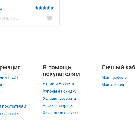
Ь
favorite
АВНЕНИЕ
рмация
В помощь
Личный каб
покупателям
нии PILOT
Мой профиль
Акции и Новости
ы
Мои заказы
Купоны на скидку
а
Условия возврата
Частые вопросы
 покупателям
Как оплатить счет?
шифровать
?