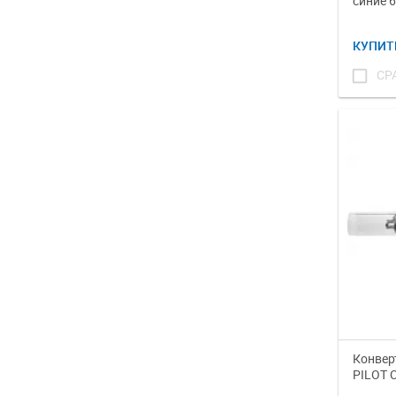
синие 
КУПИТ
check_box_outline_blank
СР
Конвер
PILOT 