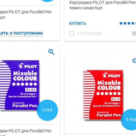
Картриджи PILOT для Parallel Pen
темно-синие 6шт.
жи PILOT для Parallel Pen
6шт.
КУПИТЬ
ить о поступлении
check_box_outline_blank
favori
СРАВНЕНИЕ
zoom_in
zoom
119
₽
119
жи PILOT для Parallel Pen