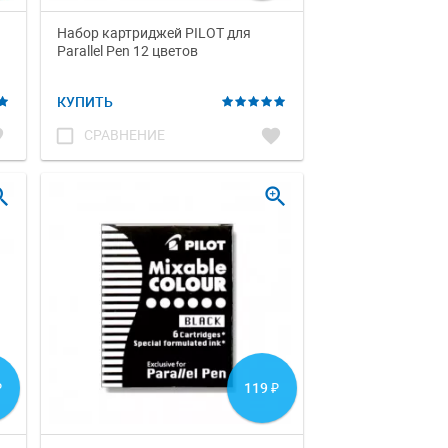
Набор картриджей PILOT для
Parallel Pen 12 цветов
КУПИТЬ
te
check_box_outline_blank
favorite
СРАВНЕНИЕ
_in
zoom_in
119
₽
₽