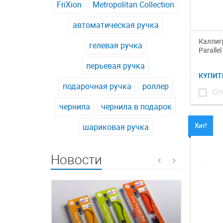
FriXion
Metropolitan Collection
автоматическая ручка
Каллиг
гелевая ручка
Paralle
перьевая ручка
КУПИТ
подарочная ручка
роллер
check_box_outline_blank
СР
чернила
чернила в подарок
Хит!
шариковая ручка
Новости