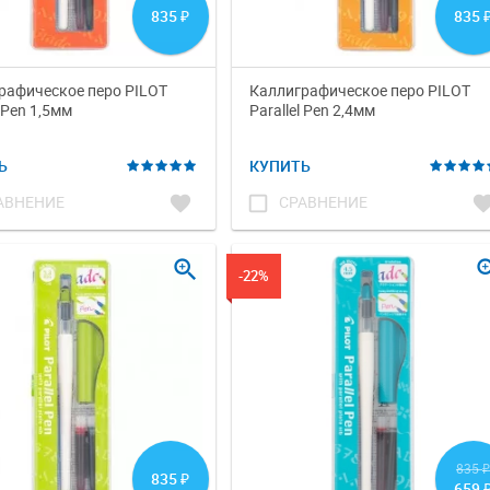
835
835
₽
рафическое перо PILOT
Каллиграфическое перо PILOT
l Pen 1,5мм
Parallel Pen 2,4мм
Ь
КУПИТЬ
favorite
check_box_outline_blank
favori
АВНЕНИЕ
СРАВНЕНИЕ
zoom_in
zoom
-22%
835
₽
835
₽
659