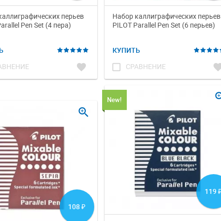
каллиграфических перьев
Набор каллиграфических перьев
arallel Pen Set (4 пера)
PILOT Parallel Pen Set (6 перьев)
Ь
КУПИТЬ
favorite
check_box_outline_blank
favori
АВНЕНИЕ
СРАВНЕНИЕ
zoom
New!
zoom_in
119
108
₽