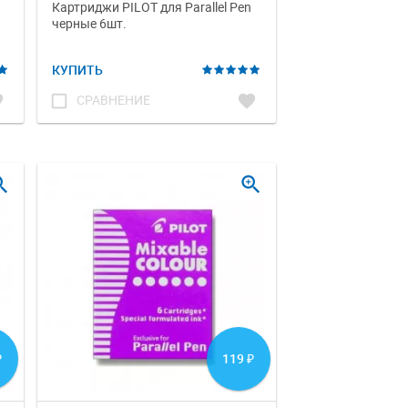
Картриджи PILOT для Parallel Pen
черные 6шт.
КУПИТЬ
te
check_box_outline_blank
favorite
СРАВНЕНИЕ
_in
zoom_in
119
₽
₽