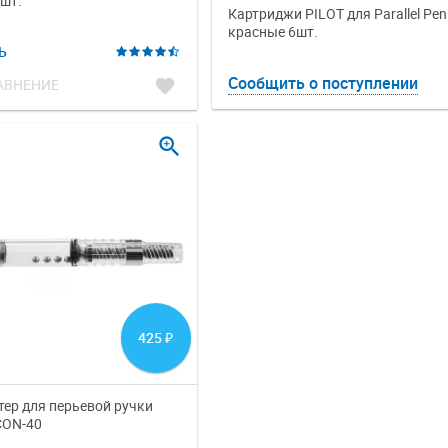
6шт.
Картриджи PILOT для Parallel Pen
красные 6шт.
Ь
Сообщить о поступлении
favorite
АВНЕНИЕ
zoom_in
425
₽
тер для перьевой ручки
CON-40