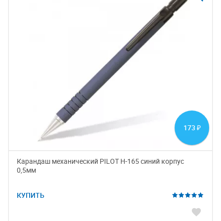
173
₽
Карандаш механический PILOT H-165 синий корпус
0,5мм
КУПИТЬ
favorite