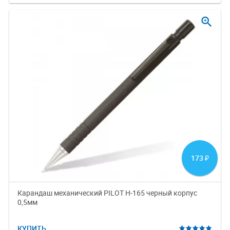
zoom_in
173
₽
Карандаш механический PILOT H-165 черный корпус
0,5мм
КУПИТЬ