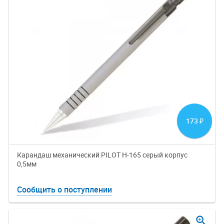
173
₽
Карандаш механический PILOT H-165 серый корпус
0,5мм
Сообщить о поступлении
zoom_in