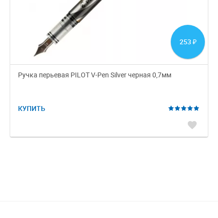
253
₽
Ручка перьевая PILOT V-Pen Silver черная 0,7мм
КУПИТЬ
favorite