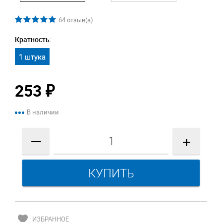
64
отзыв(а)
Кратность:
1 штука
253
₽
В наличии
—
+
favorite
ИЗБРАННОЕ