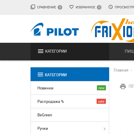
filter_none
favorite_border
access_time
СРАВНЕНИЕ
ИЗБРАННОЕ
ПРОСМОТР
0
0
menu
ПИШ
КАТЕГОРИИ
Главная
menu
КАТЕГОРИИ
print
ПЕ
Новинки
new
Распродажа %
sale
BeGreen
Ручки