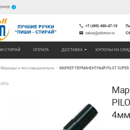
ЕННОЕ
1
+7 (499) 490-47-19
Пн
phone
zakaz@pilotrus.ru
Сб
mail
И-СТИРАЙ
ОПЛАТА
ДОСТАВКА
КУПОНЫ НА СКИ
Маркеры и текстовыделители
МАРКЕР ПЕРМАНЕНТНЫЙ PILOT SUPER
ЧАТЬ
Мар
PILO
4мм