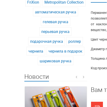
FriXion
Metropolitan Collection
автоматическая ручка
Перманен
позволяет
гелевая ручка
от накло
вещество,
перьевая ручка
Цвет черн
подарочная ручка
роллер
Диаметр п
чернила
чернила в подарок
Толщина 
шариковая ручка
Код произ
Новости
Вам 
-15%