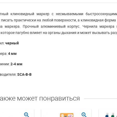
тный клиновидный маркер с несмываемыми быстросохнущими
 писать практически на любой поверхности, а клиновидная форма
на маркера. Прочный алюминиевый корпус. Чернила маркера н
 которое пагубно влияет на органы дыхания и может вызывать ра
ил:
черный
ера:
4 мм
линии:
2-4 мм
водителя:
SCA-B-B
также может понравиться
zoom_in
zoom_in