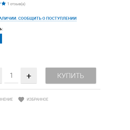
1
отзыв(а)
НАЛИЧИИ. СООБЩИТЬ О ПОСТУПЛЕНИИ
ь:
₽
+
favorite
ВНЕНИЕ
ИЗБРАННОЕ