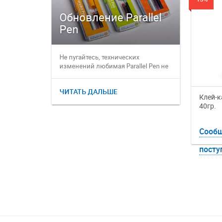
Обновление Parallel
Pen
Остае
Не пугайтесь, технических
Друзья! 
изменений любимая Parallel Pen не
странами
претерпела, ее идеальная ко...
влияние н
стран...
ЧИТАТЬ ДАЛЬШЕ
ЧИТАТЬ 
Клей-к
40гр.
Сообщ
посту