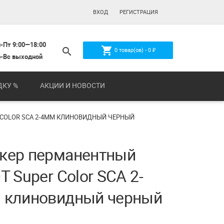
ВХОД
РЕГИСТРАЦИЯ
-Пт 9:00—18:00
shopping_cart
search
0
товар(ов) -
0
₽
-Вс выходной
ДКУ %
АКЦИИ И НОВОСТИ
 COLOR SCA 2-4ММ КЛИНОВИДНЫЙ ЧЕРНЫЙ
кер перманентный
T Super Color SCA 2-
 клиновидный черный