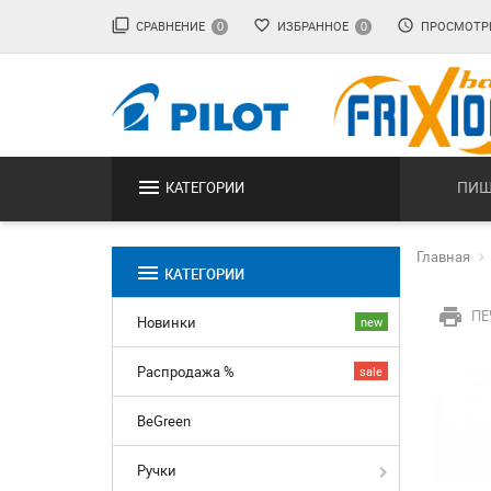
filter_none
favorite_border
access_time
СРАВНЕНИЕ
ИЗБРАННОЕ
ПРОСМОТР
0
0
menu
ПИШ
КАТЕГОРИИ
Главная
menu
КАТЕГОРИИ
print
ПЕ
Новинки
new
Распродажа %
sale
BeGreen
Ручки