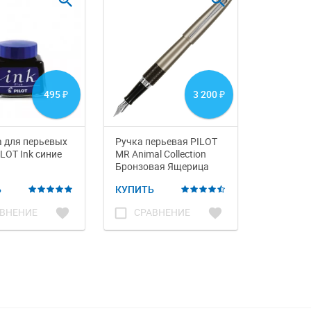
zoom_in
zoom_in
495
3 200
₽
₽
 для перьевых
Ручка перьевая PILOT
Ручка пе
LOT Ink синие
MR Animal Collection
MR Animal
Бронзовая Ящерица
Черный 
Ь
КУПИТЬ
КУПИТЬ
favorite
check_box_outline_blank
favorite
check_box_outline_blank
ВНЕНИЕ
СРАВНЕНИЕ
СРА