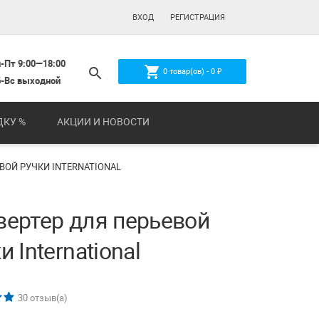
ВХОД
РЕГИСТРАЦИЯ
-Пт 9:00—18:00
shopping_cart
search
0
товар(ов) -
0
₽
-Вс выходной
ДКУ %
АКЦИИ И НОВОСТИ
ВОЙ РУЧКИ INTERNATIONAL
вертер для перьевой
и International
30
отзыв(а)