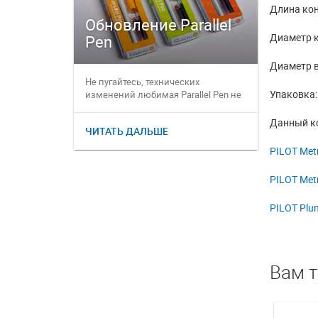
Длина кон
Обновление Parallel
Диаметр 
Pen
Остае
Диаметр в
Не пугайтесь, технических
Друзья! 
Упаковка:
изменений любимая Parallel Pen не
странами
претерпела, ее идеальная ко...
влияние н
стран...
Данный ко
ЧИТАТЬ ДАЛЬШЕ
ЧИТАТЬ 
PILOT Metr
PILOT Metr
PILOT Plu
Вам 