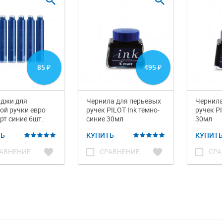
zoom_in
zoom_in
85
495
₽
₽
иджи для
Чернила для перьевых
Чернила
ой ручки евро
ручек PILOT Ink темно-
ручек PI
рт синие 6шт.
синие 30мл
30мл
ТЬ
КУПИТЬ
КУПИТ
favorite
check_box_outline_blank
favorite
check_box_outline_blank
АВНЕНИЕ
СРАВНЕНИЕ
СРА