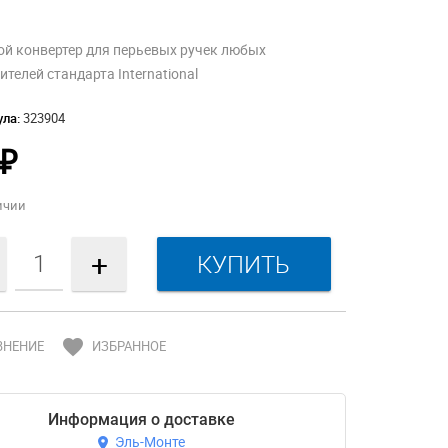
й конвертер для перьевых ручек любых
телей стандарта International
ула:
323904
₽
ичии
+
favorite
ВНЕНИЕ
ИЗБРАННОЕ
Информация о доставке
Эль-Монте