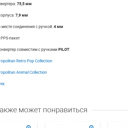
Как использовать
вертера:
75,5 мм
конвертер для
корпуса:
7,9 мм
мся в России!
перьевой ручки
 месте соединения с ручкой:
4 мм
Введенные западными
Чернила - это жизненная сила
 PPS-пакет
 санкции оказывают
любой авторучки! От умения
а экономику нашей
правильно наполнять этой силой ...
нвертер совместим с ручками
PILOT
:
ДАЛЬШЕ
ЧИТАТЬ ДАЛЬШЕ
opolitan Retro Pop Collection
opolitan Animal Collection
mix
также может понравиться