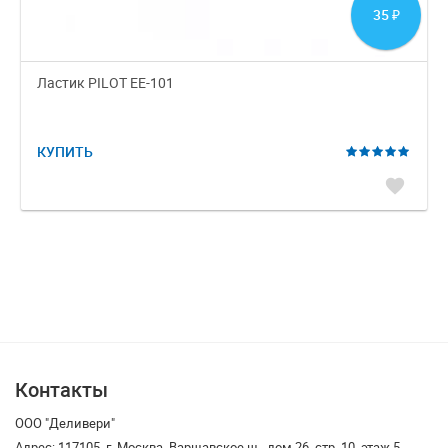
35
₽
Ластик PILOT EE-101
КУПИТЬ
favorite
Контакты
ООО "Деливери"
Адрес: 117105, г. Москва, Варшавское ш., дом 26, стр. 10, этаж 5,