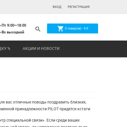
ВХОД
РЕГИСТРАЦИЯ
-Пт 9:00—18:00
shopping_cart
search
0
товар(ов) -
0
₽
-Вс выходной
ДКУ %
АКЦИИ И НОВОСТИ
 для вас отличные поводы поздравить близких,
сьменной принадлежности PILOT придется кстати:
тр специальной связи». Если среди ваших
иальной связи», то непременно поздравьте их.