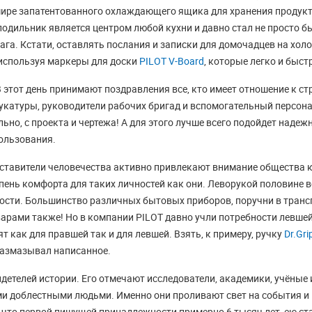
 мире запатентованного охлаждающего ящика для хранения продукто
одильник является центром любой кухни и давно стал не просто 
га. Кстати, оставлять послания и записки для домочадцев на хол
 используя маркеры для доски
PILOT V-Board
, которые легко и быс
 этот день принимают поздравления все, кто имеет отношение к с
катуры, руководители рабочих бригад и вспомогательный персона
ьно, с проекта и чертежа! А для этого лучше всего подойдет над
ользования.
дставители человечества активно привлекают внимание общества 
пень комфорта для таких личностей как они. Леворукой половине 
сти. Большинство различных бытовых приборов, поручни в трансп
арами также! Но в компании PILOT давно учли потребности левше
 как для правшей так и для левшей. Взять, к примеру, ручку
Dr.Gri
размазывал написанное.
детелей истории. Его отмечают исследователи, академики, учёные
ми доблестными людьми. Именно они проливают свет на события и
, что первой пишущей принадлежности
примерно 6 тысяч лет, ею ст