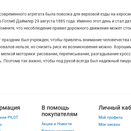
овременного агрегата была повозка для верховой езды на керос
 Готлиб Даймлер 29 августа 1885 года. Именно этот день и стал д
Помните, что несоблюдение правил дорожного движения может стои
т праздник был учрежден, чтобы привлечь внимание человечества
ровалов нельзя, но снизить риск их возникновения можно. Хороши
 мелкой моторики: рисование, переписывание, разгадывание кроссв
ь. Поэтому так важно, чтобы под рукой всегда был надежный пишущ
рмация
В помощь
Личный каб
покупателям
нии PILOT
Мой профиль
Акции и Новости
ы
Мои заказы
Купоны на скидку