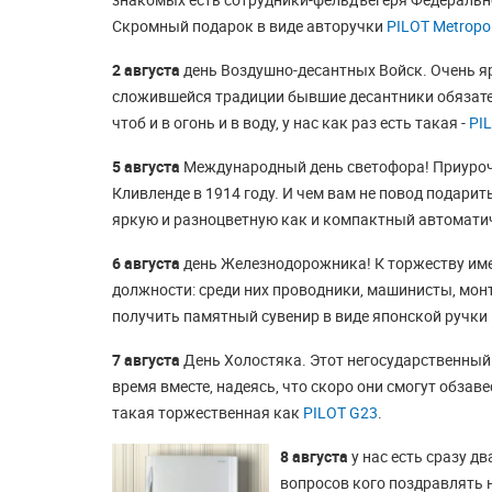
Скромный подарок в виде авторучки
PILOT Metropol
2 августа
день Воздушно-десантных Войск. Очень я
сложившейся традиции бывшие десантники обязатель
чтоб и в огонь и в воду, у нас как раз есть такая -
PI
5 августа
Международный день светофора! Приуроче
Кливленде в 1914 году. И чем вам не повод подар
яркую и разноцветную как и компактный автомати
6 августа
день Железнодорожника! К торжеству име
должности: среди них проводники, машинисты, мон
получить памятный сувенир в виде японской ручки
7 августа
День Холостяка. Этот негосударственный 
время вместе, надеясь, что скоро они смогут обза
такая торжественная как
PILOT G23
.
8 августа
у нас есть сразу д
вопросов кого поздравлять н