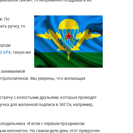
в. По
ть ручку, то
ороде
d GP4
, такую же
т занимаемой
метрополитенов. Мы уверены, что желающих
стречу с холостыми друзьями, которые проводят
ручка для желанной подписи в ЗАГСе, например,
Холодильника. И если с первым праздником
рым непонятно. На самом деле день этот приурочен