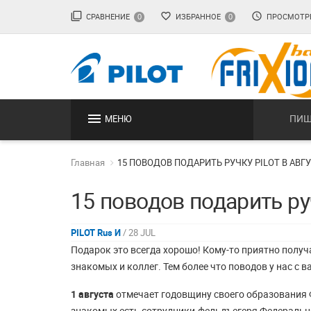
filter_none
favorite_border
access_time
СРАВНЕНИЕ
ИЗБРАННОЕ
ПРОСМОТР
0
0
menu
ПИШ
МЕНЮ
Главная
15 ПОВОДОВ ПОДАРИТЬ РУЧКУ PILOT В АВГУ
15 поводов подарить руч
PILOT Rus И
/ 28 JUL
Подарок это всегда хорошо! Кому-то приятно получ
знакомых и коллег. Тем более что поводов у нас с 
1 августа
отмечает годовщину своего образования 
знакомых есть сотрудники-фельдъегеря Федерально