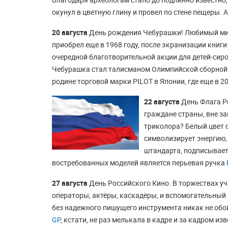
окунул в цветную глину и провел по стене пещеры.
20 августа
День рождения Чебурашки! Любимый милл
приобрел еще в 1968 году, после экранизации книги 
очередной благотворительной акции для детей-сирот
Чебурашка стал талисманом Олимпийской сборной Р
родине торговой марки PILOT в Японии, где еще в 
22 августа
День Флага Р
граждане страны, вне за
триколора? Белый цвет о
символизирует энергию, 
штандарта, подписывает
востребованных моделей является перьевая ручка
27 августа
День Российского Кино. В торжествах уч
операторы, актёры, каскадёры, и вспомогательный
без надежного пишущего инструмента никак не обо
GP
, кстати, не раз мелькала в кадре и за кадром и