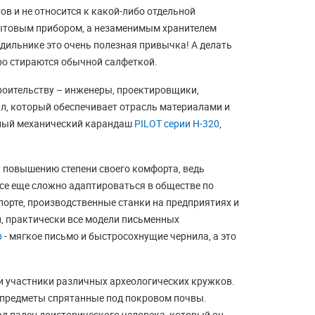
в и не относится к какой-либо отдельной
бытовым прибором, а незаменимым хранителем
одильнике это очень полезная привычка! А делать
тро стираются обычной салфеткой.
троительству – инженеры, проектировщики,
л, который обеспечивает отрасль материалами и
ежный механический карандаш
PILOT серии H-320
,
к повышению степени своего комфорта, ведь
все еще сложно адаптироваться в обществе по
орте, производственные станки на предприятиях и
й, практически все модели письменных
p
- мягкое письмо и быстросохнущие чернила, а это
 и участники различных археологических кружков.
 предметы спрятанные под покровом почвы.
ал палец доисторического человека, который он