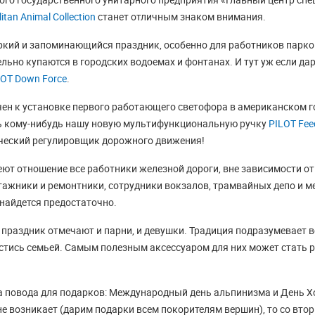
itan Animal Collection
станет отличным знаком внимания.
ркий и запоминающийся праздник, особенно для работников парко
но купаются в городских водоемах и фонтанах. И тут уж если дари
LOT Down Force
.
н к установке первого работающего светофора в американском г
ить кому-нибудь нашу новую мультифункциональную ручку
PILOT Fee
ческий регулировщик дорожного движения!
ют отношение все работники железной дороги, вне зависимости о
тажники и ремонтники, сотрудники вокзалов, трамвайных депо и 
 найдется предостаточно.
праздник отмечают и парни, и девушки. Традиция подразумевает в
вестись семьей. Самым полезным аксессуаром для них может стать 
ва повода для подарков: Международный день альпинизма и День 
е возникает (дарим подарки всем покорителям вершин), то со вто