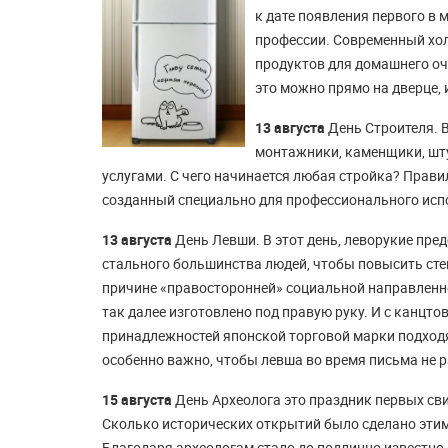
к дате появления первого в
профессии. Современный хол
продуктов для домашнего оча
это можно прямо на дверце,
13 августа
День Строителя. В
монтажники, каменщики, шту
услугами.
С чего начинается любая стройка? Правил
созданный специально для профессионального исп
13 августа
День Левши. В этот день, леворукие пре
стального большинства людей, чтобы повысить сте
причине «правосторонней» социальной направленно
так далее изготовлено под правую руку.
И с канцтов
принадлежностей японской торговой марки подходят
особенно важно, чтобы левша во время письма не 
15 августа
День Археолога это праздник первых сви
Сколько исторических открытий было сделано эти
Благодаря археологам стало до подлинно известно